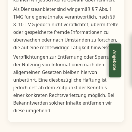
Als Diensteanbieter sind wir gemäß § 7 Abs. 1
TMG für eigene Inhalte verantwortlich, nach §§
8–10 TMG jedoch nicht verpflichtet, übermittelte
oder gespeicherte fremde Informationen zu
überwachen oder nach Umständen zu forschen,
Montag – Freitag
6:30 – 13:00 Uhr
die auf eine rechtswidrige Tätigkeit hinweisen.
Nachmittags
15:00 – 18:00 Uhr
Angebote
Verpflichtungen zur Entfernung oder Sperrung
Samstag
6:30 – 12:00 Uhr
der Nutzung von Informationen nach den
allgemeinen Gesetzen bleiben hiervon
unberührt. Eine diesbezügliche Haftung ist
jedoch erst ab dem Zeitpunkt der Kenntnis
einer konkreten Rechtsverletzung möglich. Bei
Bekanntwerden solcher Inhalte entfernen wir
diese umgehend.