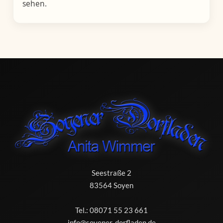
sehen.
Seestraße 2
83564 Soyen
Tel.:
08071 55 23 661
info@soyener-dorfladen.de