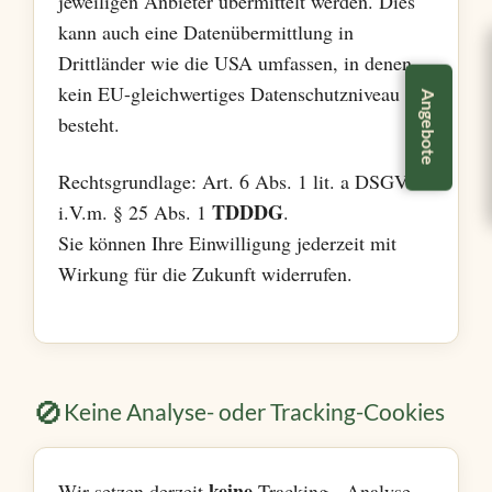
jeweiligen Anbieter übermittelt werden. Dies
kann auch eine Datenübermittlung in
Montag – Freitag
6:30 – 13:00 Uhr
Drittländer wie die USA umfassen, in denen
kein EU-gleichwertiges Datenschutzniveau
Nachmittags
15:00 – 18:00 Uhr
Angebote
besteht.
Samstag
6:30 – 12:00 Uhr
Rechtsgrundlage: Art. 6 Abs. 1 lit. a DSGVO
TDDDG
i.V.m. § 25 Abs. 1
.
Sie können Ihre Einwilligung jederzeit mit
Wirkung für die Zukunft widerrufen.
🚫
Keine Analyse- oder Tracking-Cookies
keine
Wir setzen derzeit
Tracking-, Analyse-