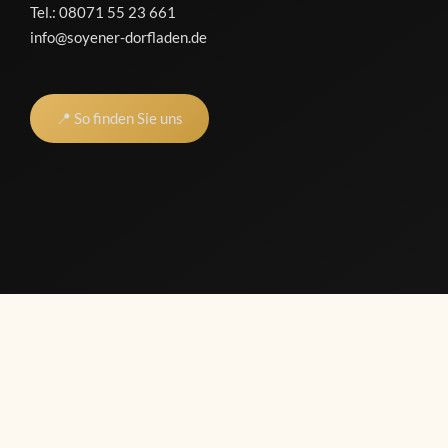
Mo
Tel.:
08071 55 23 661
info@soyener-dorfladen.de
Na
Sa
📍 So finden Sie uns