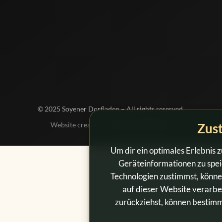
ntag – Freitag
6:30 – 13:00 
chmittags
15:00 – 18:00 
mstag
6:30 – 12:00 
© 2025 Soyener Dorfladen – All rights reserved.
Zus
Website created by
Ferdinand Wimmer
Um dir ein optimales Erlebnis 
Geräteinformationen zu spei
Technologien zustimmst, könne
auf dieser Website verarbe
zurückziehst, können bestim